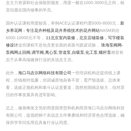
念主力资源和社会保险部颁发，用度一般在1000-3000元之间，相
宜但愿在国内做事的学员。
国外认证课程用度较高，举例ACE认证课程约需5000-8000元，
新
乡养花网 - 专注花卉种植及花卉养殖技术的花卉网站
NASM则在
6000-10000元不等，
11北京室内装修，北京店铺装修，写字楼装
修设计
这些课程不息包含更全面的表面与践诺试验，
珠海泵阀网-
泵阀网止回阀,调节阀,离心泵,管道泵,自吸泵,化工泵,螺杆泵
相宜有
志于从事高端健身行业的东说念主员。
此外，
海口乌吉尔网络科技有限公司
一些培训机构还提供线上课
程，价钱相对低廉，但训诫质地杂沓不皆，需严慎选拔。总体来
看，选拔正规机构和泰斗认证是要道，固然初期插足较大，但对异
日的作事发展具有进军影响。
总之，健身阐发文凭的用度因类型和机构而异海口乌吉尔网络科技
有限公司，提倡把柄个东说念主作事赓续和经济景色合理选拔，确
保所学学问实用且具备行业认同度。